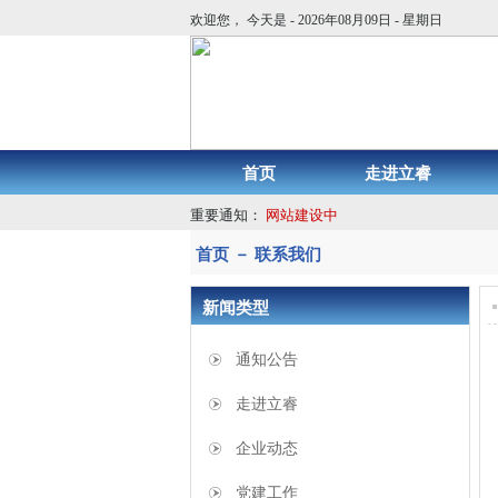
欢迎您， 今天是 - 2026年08月09日 - 星期日
首页
走进立睿
重要通知：
网站建设中
首页 － 联系我们
新闻类型
通知公告
走进立睿
企业动态
党建工作