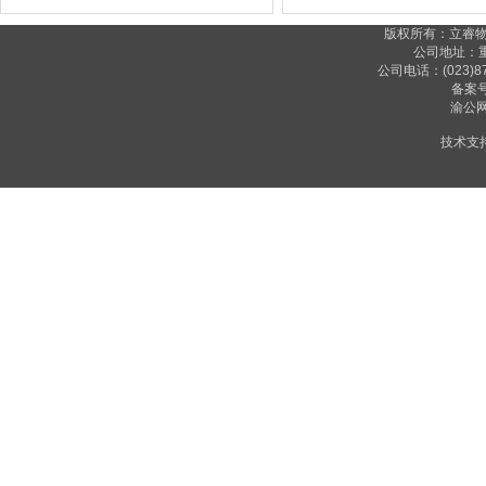
版权所有：立睿物业 Copy
公司地址：
公司电话：(023)87
备案
渝公网安
技术支